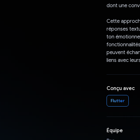
dont une conve
Cette approche
réponses textu
ton émotionnel
fonctionnalité
peuvent échang
liens avec leu
Conçu avec
Flutter
Équipe