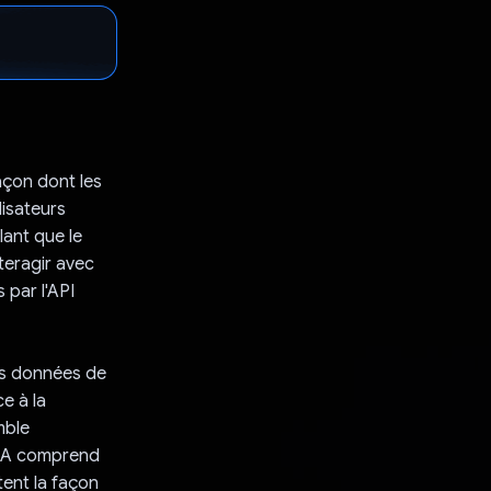
açon dont les
lisateurs
lant que le
teragir avec
 par l'API
 les données de
e à la
mble
 'IA comprend
tent la façon