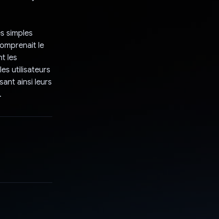
s simples
comprenait le
t les
es utilisateurs
ant ainsi leurs
.