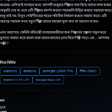
করেছে। এপিআই ব্যবহার করে, অ্যাপটি শুধুমাত্র শিল্পীদের সারা বিশ্বে তাদের কাজ করার
অনুমতি দেয় না, তবে এটি শিল্পীদের প্রদর্শন করতে শহরগুলি চিহ্নিত করতে সহায়তা করে।
শুধু তাই নয়, মিথুন পেইন্টিংয়ের দামের পরিসীমা নির্ধারণ করতে সাহায্য করে। এটি
অত্যন্ত সহায়ক যখন নতুন শিল্পীরা তাদের কাজের মূল্য কত তা সচেতন না হয়।
এবং অবশেষে, জেমিনি প্রতিবন্ধী ব্যবহারকারীদের জন্য শিল্পকর্মের গল্প বলা সম্ভব করে
তুলতে সাহায্য করে কারণ তারা তাদের হৃদয়ের চোখ দিয়ে শিল্পটি পড়ে। তো... আপনার
গল্প কি?
দিয়ে নির্মিত
এআরকোর
ফায়ারবেস
গুগল ক্লাউড (টেক্সট-স্পিচ
স্পিচ-টেক্সট)
Gemini 1.5 Pro API
Google Maps API
দল
দ্বারা