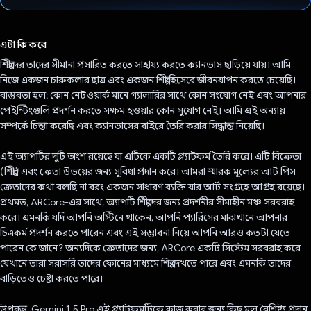
ভোট দিয়েছেন!
এটা কি করে
শিল্পীদের তাদের সীমানা প্রসারিত করতে সাহায্য করতে ক্যানভাস ছাড়িয়ে যায়। আমি
নিজে একজন চারুকলার ছাত্র এবং একজন শিল্পী হিসেবে জীবনযাপন করতে চেয়েছি।
বাস্তবতা হল: কোন নেটওয়ার্ক মানে গ্যালারির সাথে কোন সংযোগ নেই এবং আপনার
পেইন্টিংগুলি প্রদর্শন করতে সক্ষম হওয়ার কোন সুযোগ নেই। আমি এই অন্যায়
সম্পর্কে চিন্তা করেছি এবং ক্যানভাসের বাইরে তৈরি করার সিদ্ধান্ত নিয়েছি।
এই অ্যাপটির দুটি অংশ রয়েছে যা এটিকে একটি প্ল্যাটফর্ম তৈরি করে। এটি বিক্রেতা
(শিল্পী) এবং ক্রেতা উভয়ের জন্য সুবিধা প্রদান করে। আমরা স্মারক মূল্যের আর্ট পিস
ক্রেতাদের কথা বলছি না বরং একজন সাধারণ ব্যক্তি যার আর্ট সংগ্রহে আগ্রহ রয়েছে।
প্রথমত, ARCore-এর সাথে, অ্যাপটি শিল্পীদের জন্য প্রদর্শনীর সীমাহীন মঞ্চ সরবরাহ
করে। এমনকি যদি আপনি অস্টিনে থাকেন, আপনি প্যারিসের মাঝখানে আপনার
চিত্রকর্ম প্রদর্শন করতে পারেন এবং এই সম্ভাবনা নিয়ে আপনি আরও কতটা যেতে
পারেন কে জানে? অন্যদিকে ক্রেতাদের জন্য, ARCore একটি সিস্টেম সরবরাহ করে
যেখানে তারা সরাসরি তাদের ফোনের মাধ্যমে শিল্প দেখতে পারে এবং এমনকি তাদের
বাড়িতেও চেষ্টা করতে পারে।
উপরন্তু, Gemini 1.5 Pro এই প্ল্যাটফর্মটিকে কাজ করার জন্য কিছু মূল বৈশিষ্ট্য প্রদান