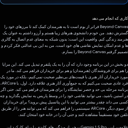
رای داد!
کاری که انجام می دهد
Beyond Canvas فراتر از بوم است تا به هنرمندان کمک کند تا مرزهای خود را
گسترش دهند. من خودم دانشجوی هنرهای زیبا هستم و آرزو داشتم به عنوان یک
هنرمند زندگی کنم. واقعیت این است: بدون شبکه به معنای عدم اتصال به گالری
ها و عدم امکان نمایش نقاشی های خود است. من به این بی عدالتی فکر کردم و
تصمیم گرفتم Beyond Canvas را بسازم.
دو بخش در این برنامه وجود دارد که آن را به یک پلتفرم تبدیل می کند. این مزایا
را هم برای فروشندگان (هنرمندان) و هم برای خریداران فراهم می کند. ما در
مورد خریداران آثار هنری با قیمت‌های بی‌نظیر صحبت نمی‌کنیم، بلکه در مورد یک
فرد عادی صحبت می‌کنیم که به جمع‌آوری آثار هنری علاقه دارد. اول، با ARCore،
برنامه مرحله بی حد و حصر نمایشگاه را برای هنرمندان فراهم می کند. حتی اگر
در آستین باشید، می توانید نقاشی خود را در وسط پاریس به نمایش بگذارید و چه
کسی می داند چقدر بیشتر می توانید با این پتانسیل پیش بروید؟ برای خریداران
از سوی دیگر، ARCore سیستمی را فراهم می کند که می توانند هنر را از طریق
تلفن خود مستقیماً مشاهده کنند و حتی آن را در خانه خود امتحان کنند.
علاوه بر این، Gemini 1.5 Pro برخی از ویژگی های کلیدی را برای کارکرد این