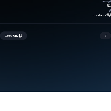
توسط
بکا
از
ایالات متحده