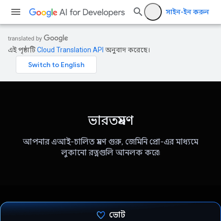
সাইন-ইন করুন
এই পৃষ্ঠাটি
Cloud Translation API
অনুবাদ করেছে।
ভারতভ্রমণ
আপনার এআই-চালিত ভ্রমণ গুরু, জেমিনি প্রো-এর মাধ্যমে
লুকানো রত্নগুলি আনলক করে৷
ভোট