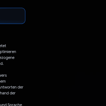
etet
optimieren
bezogene
nd.
ewers
inem
 Antworten der
anhand der
e und Sprache