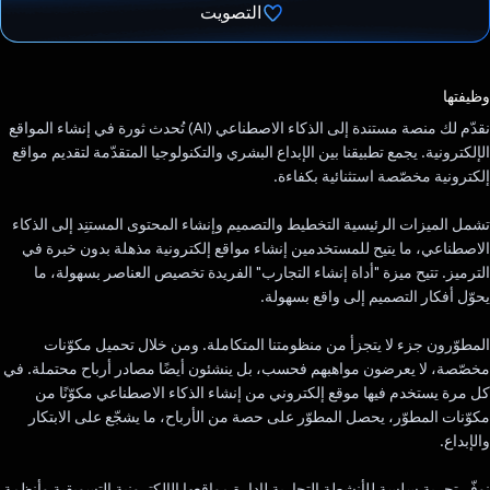
التصويت
تم التصويت.
وظيفتها
نقدّم لك منصة مستندة إلى الذكاء الاصطناعي (AI) تُحدث ثورة في إنشاء المواقع
الإلكترونية. يجمع تطبيقنا بين الإبداع البشري والتكنولوجيا المتقدّمة لتقديم مواقع
إلكترونية مخصّصة استثنائية بكفاءة.
تشمل الميزات الرئيسية التخطيط والتصميم وإنشاء المحتوى المستنِد إلى الذكاء
الاصطناعي، ما يتيح للمستخدمين إنشاء مواقع إلكترونية مذهلة بدون خبرة في
الترميز. تتيح ميزة "أداة إنشاء التجارب" الفريدة تخصيص العناصر بسهولة، ما
يحوّل أفكار التصميم إلى واقع بسهولة.
المطوّرون جزء لا يتجزأ من منظومتنا المتكاملة. ومن خلال تحميل مكوّنات
مخصّصة، لا يعرضون مواهبهم فحسب، بل ينشئون أيضًا مصادر أرباح محتملة. في
كل مرة يستخدم فيها موقع إلكتروني من إنشاء الذكاء الاصطناعي مكوّنًا من
مكوّنات المطوّر، يحصل المطوّر على حصة من الأرباح، ما يشجّع على الابتكار
والإبداع.
نوفّر تجربة سلسة للأنشطة التجارية لإدارة مواقعها الإلكترونية التسويقية وأنظمة