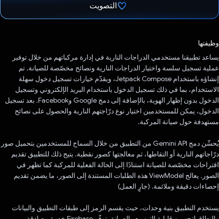
التصويت
تم التصويت.
وظيفتها
يساعد تطبيقنا مستخدمي الدراجات النارية في إدارة مركباتهم من خلال توفير
عملية تسجيل سلسة واختيار الدراجات النارية ونصائح مخصّصة للصيانة. تم
إنشاؤه باستخدام Jetpack Compose، ويقدّم خيارات تسجيل دخول سهلة
الاستخدام، بما في ذلك تسجيل الدخول باستخدام البريد الإلكتروني وتسجيل
الدخول بدون إظهار الهوية، بالإضافة إلى دمج Google وFacebook. بعد تسجيل
الدخول، يمكن للمستخدمين اختيار نوع درّاجتهم النارية والحصول على نصائح
مستهدفة حول صيانة المركبة.
يُحسِّن دمج Gemini API من التطبيق من خلال السماح للمستخدمين بتحميل صور
درّاجاتهم النارية أو التقاطها، ثم معالجتها كصور نقطية. يتيح ذلك للتطبيق تقديم
اقتراحات مخصّصة للصيانة استنادًا إلى الحالة الفعلية للمركبة كما تظهر في
الصور. يعالج ViewModel هذه الطلبات المستندة إلى الصور، ما يضمن تقديم
إحصاءات دقيقة وملائمة. (جارٍ العمل)
يستخدم التطبيق بنية وحدات، حيث يقسم الرمز إلى طبقات التطبيق والبيانات
والنطاق لتحسين قابلية التوسيع والصيانة. توفّر Firebase خدمة مصادقة