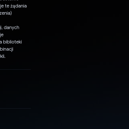
e te żądania
zenia)
ji, danych
je
 biblioteki
binacji
li.