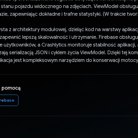
 stanu pojazdu widocznego na zdjęciach. ViewModel obsługuj
zie, zapewniając dokładne i trafne statystyki. (W trakcie twor
ysta z architektury modułowej, dzieląc kod na warstwy aplikac
zapewnić lepszą skalowalność i utrzymanie. Firebase obsługu
e użytkowników, a Crashlytics monitoruje stabilność aplikacji, a
zają serializacją JSON i cyklem życia ViewModel. Dzięki tej kom
likacja jest kompleksowym narzędziem do konserwacji motocyk
a pomocą
irebase