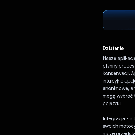
Działanie
Nasza aplikac
płynny proces 
konserwacji. 
intuicyjne opc
anonimowe, a 
mogą wybrać t
pojazdu.
Integracja z i
swoich motocyk
może przedsta