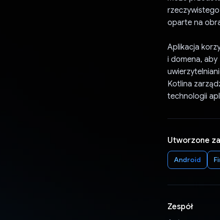
rzeczywistego
oparte na obra
Aplikacja korz
i domena, aby 
uwierzytelniani
Kotlina zarząd
technologii ap
Utworzone z
Android
F
Zespół