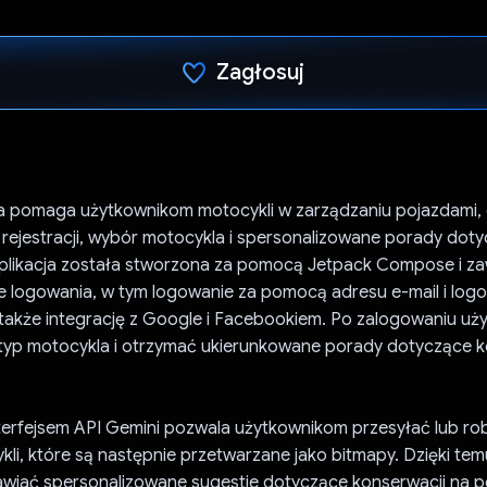
Zagłosuj
Głos oddany
ja pomaga użytkownikom motocykli w zarządzaniu pojazdami, 
rejestracji, wybór motocykla i spersonalizowane porady dot
Aplikacja została stworzona za pomocą Jetpack Compose i za
je logowania, w tym logowanie za pomocą adresu e-mail i log
także integrację z Google i Facebookiem. Po zalogowaniu uż
yp motocykla i otrzymać ukierunkowane porady dotyczące k
nterfejsem API Gemini pozwala użytkownikom przesyłać lub rob
li, które są następnie przetwarzane jako bitmapy. Dzięki temu
wiać spersonalizowane sugestie dotyczące konserwacji na 