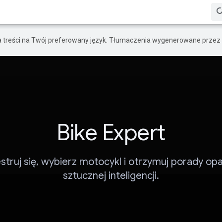
a treści na Twój preferowany język. Tłumaczenia wygenerowane przez 
Bike Expert
struj się, wybierz motocykl i otrzymuj porady op
sztucznej inteligencji.