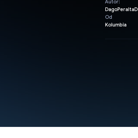
Autor:
DagoPeralta
Od
Kolumbia