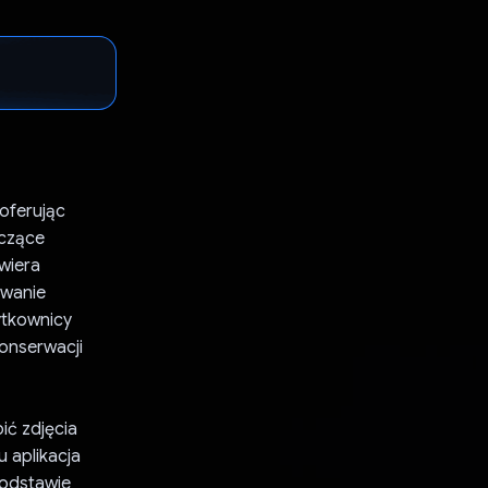
oferując
yczące
wiera
owanie
ytkownicy
onserwacji
ić zdjęcia
 aplikacja
podstawie