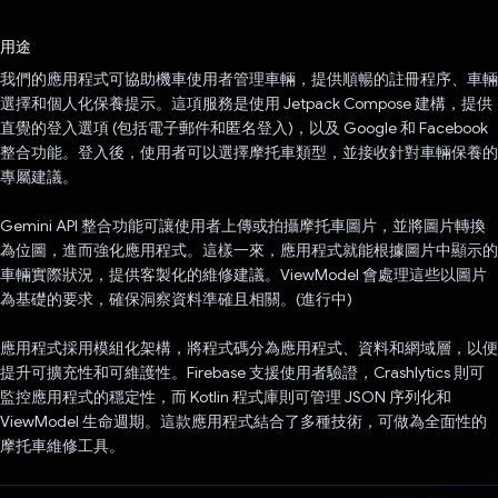
已投票！
用途
我們的應用程式可協助機車使用者管理車輛，提供順暢的註冊程序、車輛
選擇和個人化保養提示。這項服務是使用 Jetpack Compose 建構，提供
直覺的登入選項 (包括電子郵件和匿名登入)，以及 Google 和 Facebook
整合功能。登入後，使用者可以選擇摩托車類型，並接收針對車輛保養的
專屬建議。
Gemini API 整合功能可讓使用者上傳或拍攝摩托車圖片，並將圖片轉換
為位圖，進而強化應用程式。這樣一來，應用程式就能根據圖片中顯示的
車輛實際狀況，提供客製化的維修建議。ViewModel 會處理這些以圖片
為基礎的要求，確保洞察資料準確且相關。(進行中)
應用程式採用模組化架構，將程式碼分為應用程式、資料和網域層，以便
提升可擴充性和可維護性。Firebase 支援使用者驗證，Crashlytics 則可
監控應用程式的穩定性，而 Kotlin 程式庫則可管理 JSON 序列化和
ViewModel 生命週期。這款應用程式結合了多種技術，可做為全面性的
摩托車維修工具。