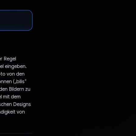
er Regel
cel eingeben.
oto von den
nen („bilis“
den Bildern zu
l mit dem
ischen Designs
digkeit von