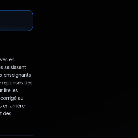
èves en
es saisissant
ux enseignants
de réponses des
r lire les
corrigé au
s en arrière-
rt des