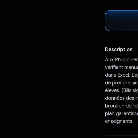
Description
Aux Philippine
vérifiant manue
dans Excel. L'
de prendre sim
élèves. (Bilis s
données des i
brouillon de l
plan garantisse
enseignants.