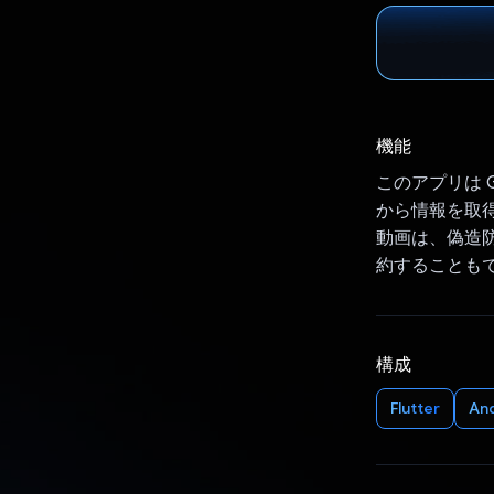
機能
このアプリは 
から情報を取
動画は、偽造
約することも
構成
Flutter
An