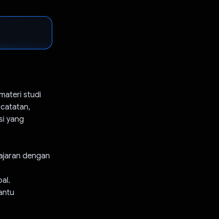
ateri studi
 catatan,
si yang
lajaran dengan
al.
bantu