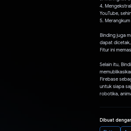
4. Mengekstra
YouTube, sehi
5. Merangkum 
Binding juga 
dapat dicetak,
Fitur ini mema
Selain itu, B
memublikasikan
Firebase sebag
untuk siapa sa
robotika, anim
Dibuat denga