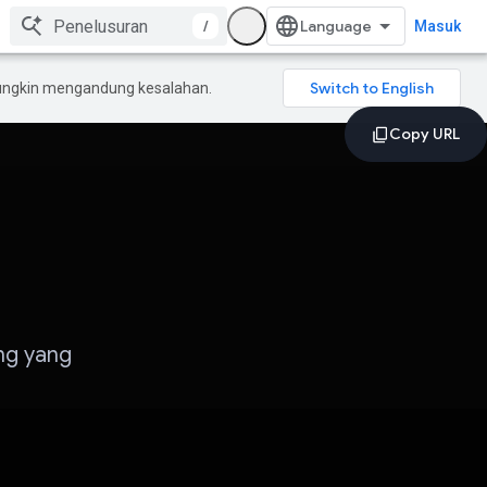
/
Masuk
mungkin mengandung kesalahan.
ng yang