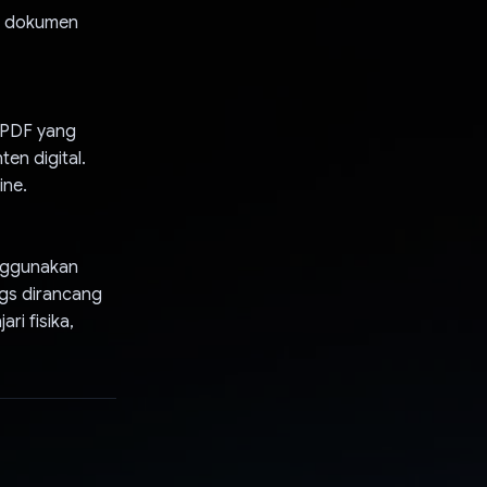
an dokumen
 PDF yang
en digital.
ine.
enggunakan
ngs dirancang
ri fisika,