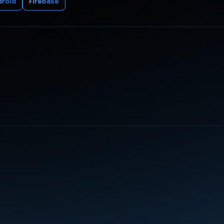
droid
Firebase