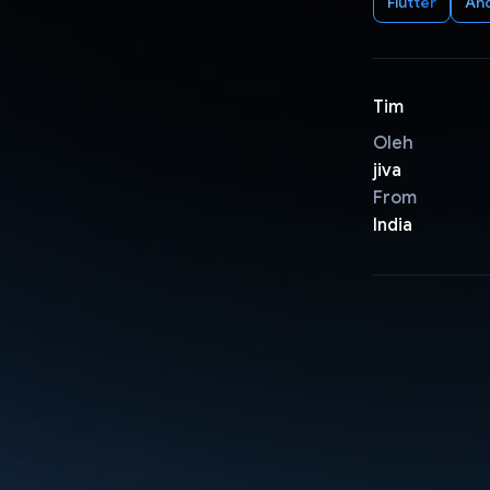
Flutter
An
Tim
Oleh
jiva
From
India