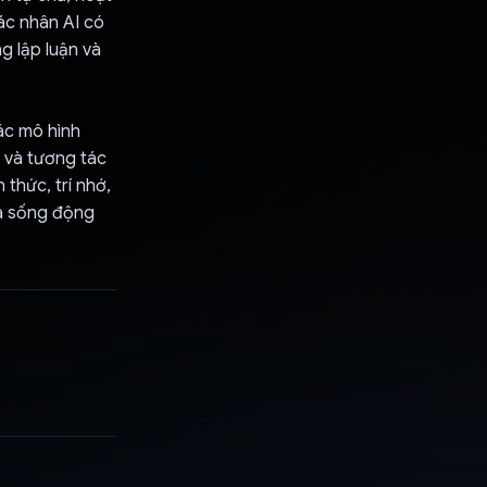
ác nhân AI có
g lập luận và
ác mô hình
 và tương tác
 thức, trí nhớ,
và sống động