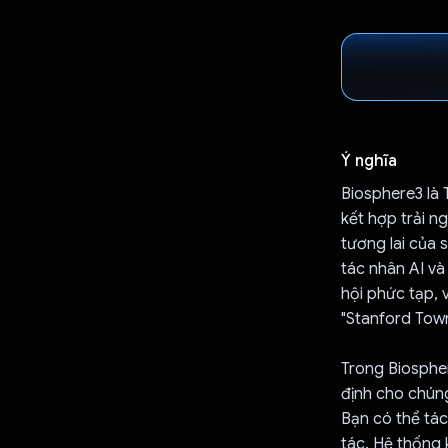
Ý nghĩa
Biosphere3 là 
kết hợp trải n
tương lai của 
tác nhân AI và
hội phức tạp, 
"Stanford Town
Trong Biospher
định cho chún
Bạn có thể tá
tác. Hệ thống 