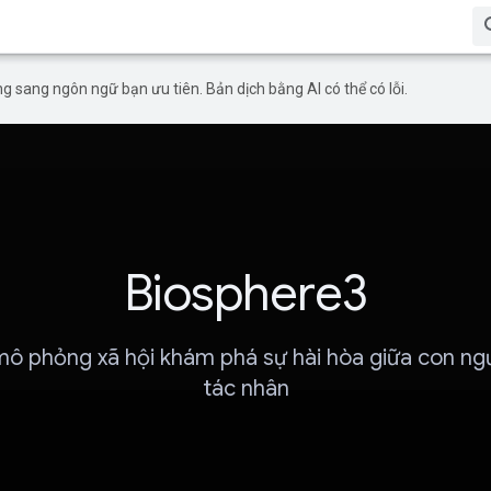
g sang ngôn ngữ bạn ưu tiên. Bản dịch bằng AI có thể có lỗi.
Biosphere3
mô phỏng xã hội khám phá sự hài hòa giữa con ng
tác nhân