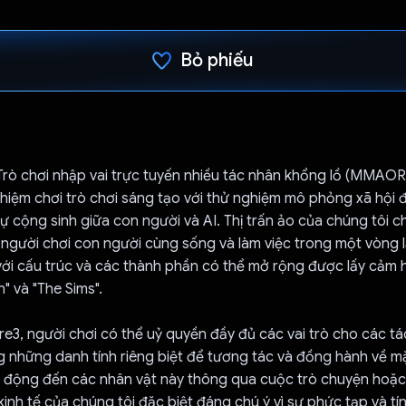
Bỏ phiếu
Đã bình chọn!
Trò chơi nhập vai trực tuyến nhiều tác nhân khổng lồ (MMAOR
ghiệm chơi trò chơi sáng tạo với thử nghiệm mô phỏng xã hội
sự cộng sinh giữa con người và AI. Thị trấn ảo của chúng tôi 
 người chơi con người cùng sống và làm việc trong một vòng l
với cấu trúc và các thành phần có thể mở rộng được lấy cảm 
" và "The Sims".
e3, người chơi có thể uỷ quyền đầy đủ các vai trò cho các tác
g những danh tính riêng biệt để tương tác và đồng hành về m
c động đến các nhân vật này thông qua cuộc trò chuyện hoặc 
kinh tế của chúng tôi đặc biệt đáng chú ý vì sự phức tạp và tí