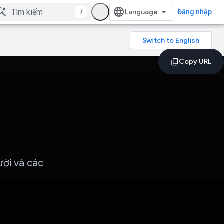
/
Đăng nhập
ười và các