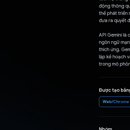
động thông qua
thể phát triển
đưa ra quyết đ
API Gemini là
ngôn ngữ mạnh 
thích ứng. Gem
lập kế hoạch 
trong mô phỏng
Được tạo bằn
Web/Chrome
Nhóm