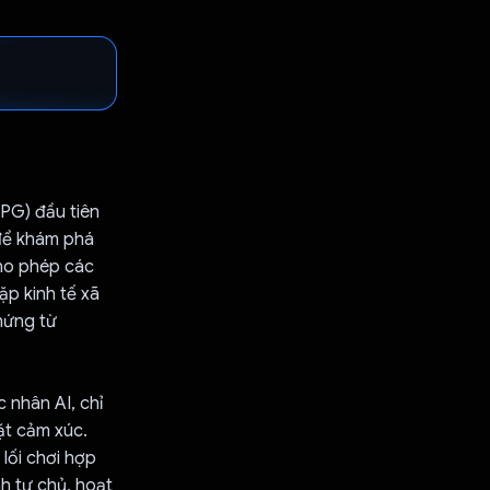
PG) đầu tiên
 để khám phá
cho phép các
ặp kinh tế xã
hứng từ
 nhân AI, chỉ
ặt cảm xúc.
lối chơi hợp
nh tự chủ, hoạt