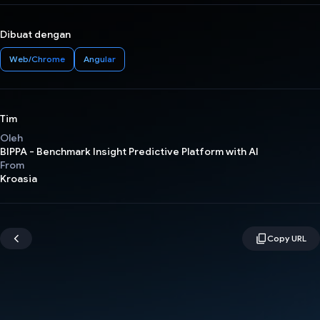
Dibuat dengan
Web/Chrome
Angular
Tim
Oleh
BIPPA - Benchmark Insight Predictive Platform with AI
From
Kroasia