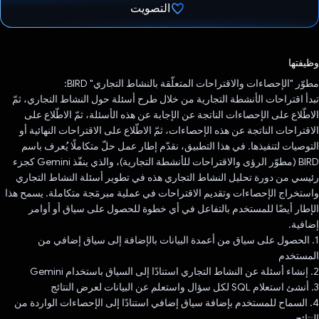
التصويت
تم التصويت.
وظيفتها
مطوّر "الإحصاءات والاقتراحات المتعلّقة بالنشاط التجاري" BIRD:
تبدأ اقتراحات الأنشطة التجارية من خلال طرح أسئلة حول النشاط التجاري، ثمّ
الاطّلاع على الإحصاءات الناتجة عن الإجابة عن هذه الأسئلة، ثمّ الاطّلاع على
الاقتراحات الناتجة عن هذه الإحصاءات، ثمّ الاطّلاع على الاقتراحات النهائية أو
التوصيات لتنفيذها. في هذا التطبيق، نقدّم إطار عمل حلّ متكاملًا يُعرف باسم
BIRD (مطوّر الرؤى والاقتراحات للأنشطة التجارية)، والذي ينفّذ Gemini كجزء
رئيسي من دورة تحليل النشاط التجاري هذه في تطوير أسئلة النشاط التجاري
واستخراج الإحصاءات وتقديم الاقتراحات في عملية مبرمَجة متكاملة. يسمح هذا
الإطار أيضًا للمستخدم بالتفاعل في أي خطوة للحصول على سياق أو أوامر
إضافية.
1. الحصول على سياق من أعمدة البيانات بالإضافة إلى سياق إضافي من
المستخدم
2. إنشاء أسئلة عن النشاط التجاري استنادًا إلى السياق باستخدام Gemini
3. أنشئ استعلام SQL لكل سؤال واستعلم عن البيانات لعرض النتائج
4. السماح للمستخدم بإضافة سياق إضافي استنادًا إلى الإحصاءات الواردة من
النتائج