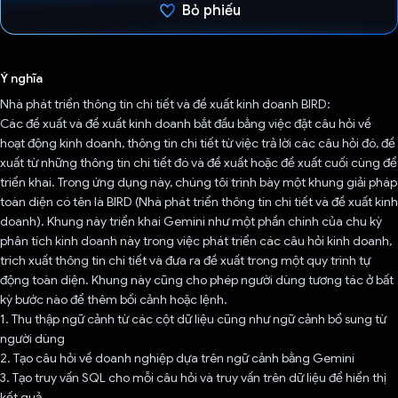
Bỏ phiếu
Đã bình chọn!
Ý nghĩa
Nhà phát triển thông tin chi tiết và đề xuất kinh doanh BIRD:
Các đề xuất và đề xuất kinh doanh bắt đầu bằng việc đặt câu hỏi về
hoạt động kinh doanh, thông tin chi tiết từ việc trả lời các câu hỏi đó, đề
xuất từ những thông tin chi tiết đó và đề xuất hoặc đề xuất cuối cùng để
triển khai. Trong ứng dụng này, chúng tôi trình bày một khung giải pháp
toàn diện có tên là BIRD (Nhà phát triển thông tin chi tiết và đề xuất kinh
doanh). Khung này triển khai Gemini như một phần chính của chu kỳ
phân tích kinh doanh này trong việc phát triển các câu hỏi kinh doanh,
trích xuất thông tin chi tiết và đưa ra đề xuất trong một quy trình tự
động toàn diện. Khung này cũng cho phép người dùng tương tác ở bất
kỳ bước nào để thêm bối cảnh hoặc lệnh.
1. Thu thập ngữ cảnh từ các cột dữ liệu cũng như ngữ cảnh bổ sung từ
người dùng
2. Tạo câu hỏi về doanh nghiệp dựa trên ngữ cảnh bằng Gemini
3. Tạo truy vấn SQL cho mỗi câu hỏi và truy vấn trên dữ liệu để hiển thị
kết quả