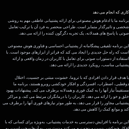
رای داد!
کاری که انجام می دهد
برنامه ما با ادغام هوش مصنوعی برای ارائه پشتیبانی عاطفی مهم به روشی
شخصی و تاثیرگذار متمایز است. طراحی منحصر به فرد آن با ترکیب تعامل
صوتی با پاسخ های همدلانه، یک تجربه دگرگون کننده را ارائه می دهد.
این برنامه تلفیقی پیشگامانه از پشتیبانی احساسی و فناوری هوش مصنوعی
است که راه حل جدیدی را ایجاد می کند که فراتر از ابزارهای موجود است. با
استفاده از دستورات صوتی برای تعامل با کاربران در زمان واقعی و ارائه
پشتیبانی مناسب، رویکرد جدیدی را ارائه می دهد.
با هدف قرار دادن افرادی که با تروما، خشونت مبتنی بر جنسیت، اختلال
دوقطبی، اضطراب، افسردگی و افکار خودکشی روبرو هستند، برنامه ما
مستقیماً نیاز آنها را به کمک فوری و همدلانه برطرف می کند. پیشنهادات بهبود
خلق و خو را ارائه می دهد، کاربران را با درمانگران مرتبط می کند، و مراکز
پشتیبانی مجاور را قرار می دهد، به طور موثر نیازهای فوری آنها را برطرف می
کند و موانع کمک را کاهش می دهد.
این برنامه با افزایش دسترسی به خدمات پشتیبانی، به‌ویژه برای کسانی که با
افکار خودکشی دست و پنجه نرم می‌کنند و دسترسی به آن‌ها سخت است، به