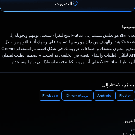
التصويت
تم التصويت.
وظيفتها
‫Blankies هو تطبيق مستند إلى Flutter يتيح للقراء تسجيل يومهم وتحويله إلى
قصة فكاهية. والهدف من ذلك هو رسم ابتسامة على وجهك أثناء النوم من خلال
تقديم محتوى مضحك وإحصاءات عن يومك في شكل قصة. تم استخدام Gemini
API لتلقّي الطلبات وإنشاء القصة في الخلفية. تم استخدام تصميم الطلب لضمان
أن ينظر إليه Gemini على أنّه مهمة لكتابة قصة استنادًا إلى يوم المستخدم.
مصمَّم بالاستناد إلى
Flutter
Android
الويب/Chrome
Firebase
الفريق
من
هبة كمال