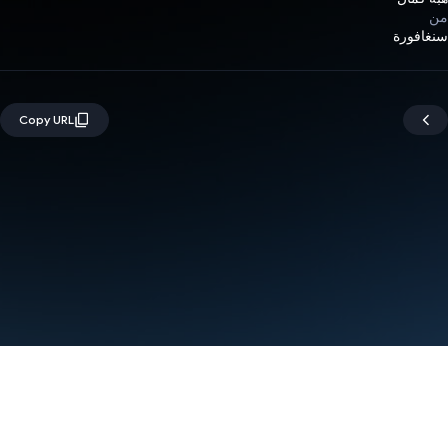
من
سنغافورة