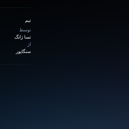
تیم
توسط
تسا ژانگ
از
سنگاپور