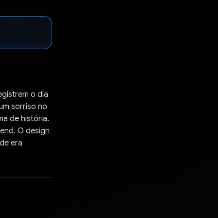
egistrem o dia
um sorriso no
a de história.
-end. O design
de era