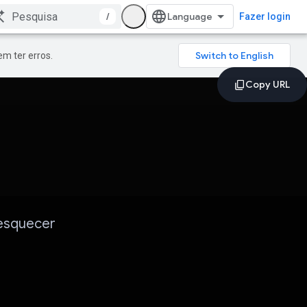
/
Fazer login
m ter erros.
 esquecer