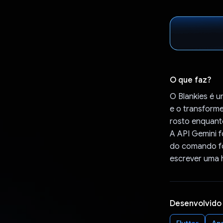
O que faz?
O Blankies é u
e o transform
rosto enquant
A API Gemini f
do comando fo
escrever uma h
Desenvolvido
Flutter
An