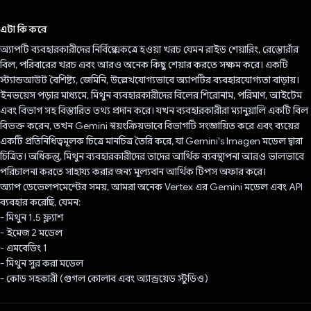
ভোট দিয়েছেন!
এটা কি করে
অ্যাপটি ব্যবহারকারীদের নির্বিঘ্নে একত্রে হওয়া খরচ যেমন রাইড শেয়ারিং, রেস্তোরাঁর
বিল, পরিবারের খরচ এবং আরও অনেক কিছু শেয়ার করতে সক্ষম করে। একটি
স্ট্যান্ডআউট বৈশিষ্ট্য, জেমিনি, উল্লেখযোগ্যভাবে অ্যাপটির ব্যবহারযোগ্যতা বাড়ায়।
ইনভয়েস পড়ার মাধ্যমে, মিথুন ব্যবহারকারীদের বিলের শিরোনাম, পরিমাণ, আইটেম
এবং বিভাগ সহ বিস্তারিত তথ্য প্রদান করে। যখন ব্যবহারকারীরা ম্যানুয়ালি একটি বিল
বিভক্ত করেন, তখন Gemini স্বয়ংক্রিয়ভাবে বিভাগটি সংজ্ঞায়িত করে এবং ব্যয়ের
একটি প্রতিনিধিত্বমূলক চিত্রে মানচিত্র তৈরি করে, যা Gemini's Imagen মডেল দ্বারা
চিত্রিত। অধিকন্তু, মিথুন ব্যবহারকারীদের তাদের আর্থিক ব্যবস্থাপনা আরও ভালভাবে
পরিচালনা করতে সাহায্য করার জন্য মূল্যবান আর্থিক টিপস অফার করে।
অ্যাপ ডেভেলপমেন্টের সময়, আমরা অনেক Vertex এর Gemini মডেল এবং API
ব্যবহার করেছি, যেমন:
- মিথুন 1.5 ফ্ল্যাশ
- ইমেজ 2 মডেল
- এমবেডিং 1
- মিথুন সুর করা মডেল
- কোড সহকারী (গুগল কোলাব এবং অ্যান্ড্রয়েড স্টুডিও)