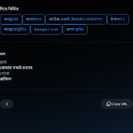
দিয়ে নির্মিত
অ্যান্ড্রয়েড
ফায়ারবেস
ভার্টেক্স এআই (ইমেজেন জেনারেশন)
উপাদান 3
অ্যান্ড্রয়েড স্টুডিও
Google Colab
গুগল ড্রাইভ
দল
দ্বারা
কোয়ার সফটওয়্যার
থেকে
ব্রাজিল