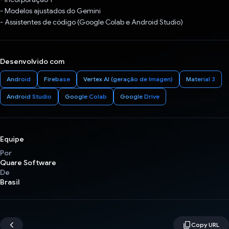
- Modelos ajustados do Gemini
- Assistentes de código (Google Colab e Android Studio)
Desenvolvido com
Android
Firebase
Vertex AI (geração de Imagen)
Material 3
Android Studio
Google Colab
Google Drive
Equipe
Por
Quare Software
De
Brasil