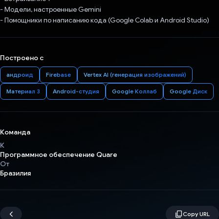
- Модели, настроенные Gemini
- Помощники по написанию кода (Google Colab и Android Studio)
Построено с
андроид
Firebase
Vertex AI (генерация изображений)
Материал 3
Android-студия
Google Коллаб
Google Диск
Команда
К
Программное обеспечение Quare
От
Бразилия