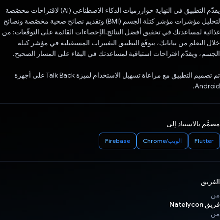
يقدّم التطبيق في النهاية خوارزميات الذكاء الاصطناعي (AI) لاقتراحات مخصّصة
لتحليل مؤشرات مؤشر كتلة الجسم (BMI) وتقديم نصائح صحية مخصّصة ونصائح
غذائية لمساعدتك في تحقيق أفضل النتائج.الإحصاءات القائمة على التوقّعات: من
خلال التعلم من بياناتك، يتوقّع التطبيق التغييرات المستقبلية في مؤشر كتلة
الجسم، ويقدّم اقتراحات استباقية لمساعدتك في البقاء على المسار الصحيح.
تم تصميم التطبيق مع مراعاة تسهيل الاستخدام لميزة Talk Back على أجهزة
Android.
مصمَّم بالاستناد إلى
Flutter
الويب/Chrome
Firebase
الفريق
من
فريق Natelycon
من