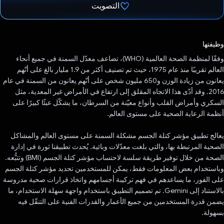
التصويت
تم التصويت.
وظيفتها
وفقًا لمنظمة الصحة العالمية (WHO)، تضاعف معدّل السمنة في جميع أنحاء
العالم تقريبًا منذ عام 1975، حيث تم تصنيف أكثر من 1.9 مليار بالغ على أنّهم
يعانون من زيادة الوزن و650 مليون شخص على أنّهم يعانون من السمنة في عام
2016. وقد أدّى هذا الاتجاه المقلق إلى ارتفاع في الأمراض غير المعدية، مثل
السكري وأمراض القلب وأنواع معيّنة من السرطان، ما يشكّل عبئًا كبيرًا على
أنظمة الرعاية الصحية على مستوى العالم.
يعالج تطبيق مؤشر كتلة الجسم مشكلة السمنة على مستوى العالم والمشاكل
الصحية المرتبطة بها، والتي بلغت معدّلات وبائية. يُحدث تطبيقنا ثورة في إدارة
الصحة من خلال توفير طريقة سلسة لاحتساب مؤشر كتلة الجسم (BMI) وتتبُّعه.
وباستخدام بعض المعلومات فقط، يمكن للمستخدمين تحديد مؤشر كتلة الجسم
على الفور، ما يساعدهم في فهم تركيبة أجسامهم واتخاذ قرارات صحية مدروسة
بالاستناد إلى Gemini. تم تصميم التطبيق باستخدام واجهة سهلة الاستخدام، ما
يضمن قدرة المستخدمين من جميع الأعمار والقدرات الفنية على التنقّل فيه
بسهولة.