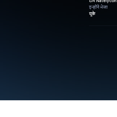
टीम Natelycon
इन्होंने भेजा
यूके