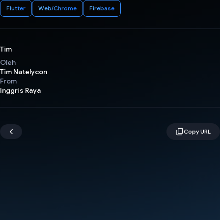
Flutter
Web/Chrome
Firebase
Tim
Oleh
Tim Natelycon
From
Inggris Raya