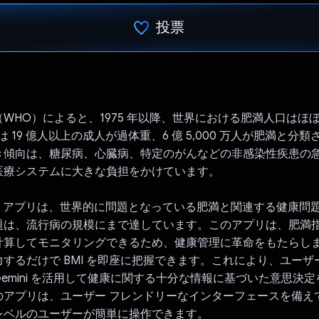
投票
投票済み
WHO）によると、1975 年以降、世界における肥満人口はほぼ 
には 19 億人以上の成人が過体重、6 億 5,000 万人が肥満と分
き傾向は、糖尿病、心臓病、特定のがんなどの非感染性疾患の
医療システムに大きな負担をかけています。
の BMI アプリは、世界的に問題となっている肥満と関連する健康
題は、流行病の規模にまで達しています。このアプリは、肥満指
計算してモニタリングできるため、健康管理に革命をもたらし
するだけで BMI を即座に把握できます。これにより、ユーザ
emini を活用して健康に関する十分な情報に基づいた意思決
のアプリは、ユーザー フレンドリーなインターフェースを備え
レベルのユーザーが簡単に操作できます。