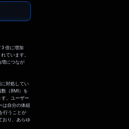
3 倍に増加
類されています。
急増につなが
問題に対処してい
数（BMI）を
ます。ユーザー
ーは自分の体組
定を行うことが
ており、あらゆ