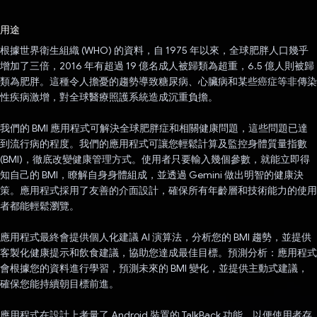
已投票！
用途
根據世界衛生組織 (WHO) 的資料，自 1975 年以來，全球肥胖人口幾乎
增加了三倍，2016 年有超過 19 億名成人被歸類為超重，6.5 億人則被歸
類為肥胖。這種令人擔憂的趨勢導致糖尿病、心臟病和某些癌症等非傳染
性疾病激增，對全球醫療照護系統造成沉重負擔。
我們的 BMI 應用程式可解決全球肥胖症和相關健康問題，這些問題已達
到流行病的程度。我們的應用程式可讓您輕鬆計算及監控身體質量指數
(BMI)，徹底改變健康管理方式。使用者只要輸入幾個參數，就能立即得
知自己的 BMI，瞭解自身身體組成，並透過 Gemini 做出明智的健康決
策。應用程式採用了友善的介面設計，確保所有年齡層和技術能力的使用
者都能輕鬆瀏覽。
應用程式最終會提供個人化建議 AI 演算法，分析您的 BMI 趨勢，並提供
客製化健康提示和飲食建議，協助您達成最佳目標。預測分析：應用程式
會根據您的資料進行學習，預測未來的 BMI 變化，並提供主動式建議，
確保您能持續朝目標前進。
應用程式在設計上考量了 Android 裝置的 TalkBack 功能，以便使用者存