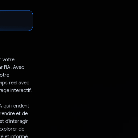
r votre
 l'IA. Avec
Notre
emps réel avec
age interactif.
A qui rendent
prendre et de
t d'interagir
explorer de
é et informé.