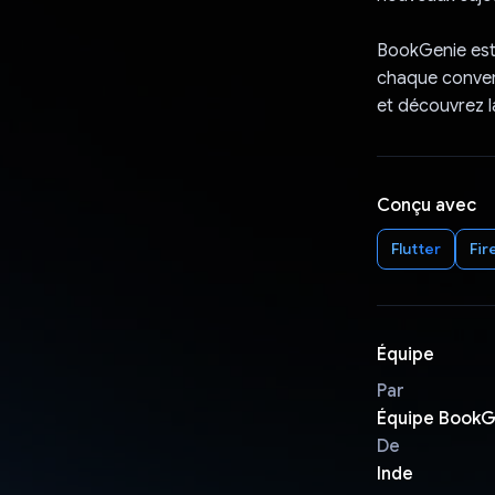
BookGenie est 
chaque convers
et découvrez la
Conçu avec
Flutter
Fir
Équipe
Par
Équipe BookG
De
Inde