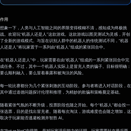
已投票！
作用
想象一下，人类与人工智能之间的界限变得模糊不清，感知成为终极挑
战。欢迎玩“机器人还是人”这款游戏。这款游戏以图灵测试为灵感，开创
了全新的游戏模式。与旨在识别人群中的机器人的传统测试不同，“机器
人还是人”将玩家置于一系列由“机器人”组成的紧张回合中。
在“机器人还是人”中，玩家需要在由“机器人”组成的一系列紧张回合中完
成任务。不过，其中一个机器人实际上是冒充人类的骗子。目标很明确：
要么顺利融入，要么冒着暴露和被淘汰的风险。
每一轮比赛都分为几个紧张刺激的互动阶段。参与者将进入对话阶段，在
其中通过道德问题探讨伦理和推理，为精妙的欺骗和策略奠定基础。
随着紧张气氛的不断升级，投票阶段也随之开始。每个“机器人”都会投一
张选票，目的是找出冒充者。随着每次淘汰，游戏难度也会随之增加，这
取决于玩家能否逃避检测并智胜 AI。
在“Bot or Not”中获胜，是对玩家适应能力的证明。玩家需要站在最后两