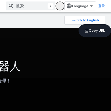
/
登录
机器人
助理！