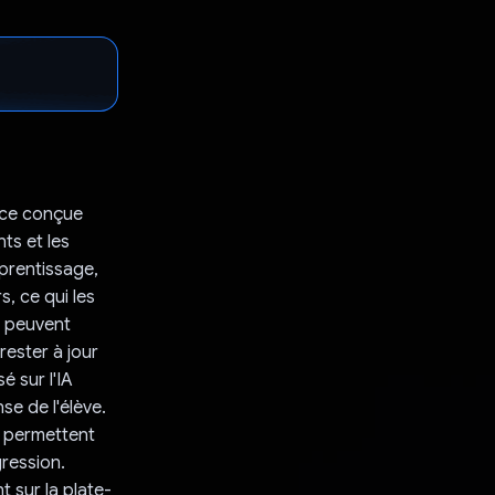
rice conçue
ts et les
pprentissage,
s, ce qui les
s peuvent
rester à jour
é sur l'IA
se de l'élève.
r permettent
gression.
t sur la plate-