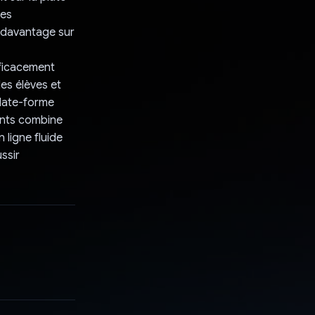
les
r davantage sur
fficacement
es élèves et
plate-forme
iants combine
 ligne fluide
ssir