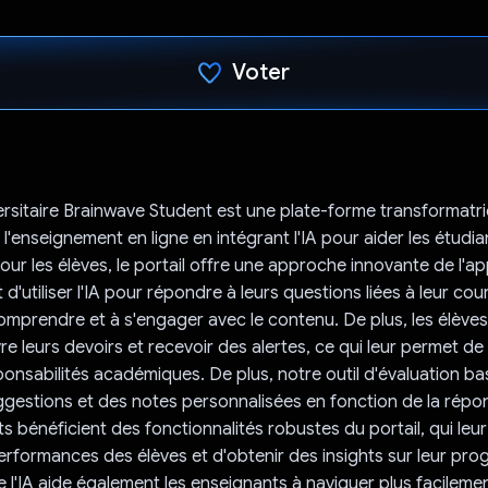
Voter
J'ai voté !
versitaire Brainwave Student est une plate-forme transformat
l'enseignement en ligne en intégrant l'IA pour aider les étudian
our les élèves, le portail offre une approche innovante de l'a
 d'utiliser l'IA pour répondre à leurs questions liées à leur cour
omprendre et à s'engager avec le contenu. De plus, les élève
re leurs devoirs et recevoir des alertes, ce qui leur permet de 
ponsabilités académiques. De plus, notre outil d'évaluation bas
ggestions et des notes personnalisées en fonction de la répon
s bénéficient des fonctionnalités robustes du portail, qui leu
performances des élèves et d'obtenir des insights sur leur pro
e l'IA aide également les enseignants à naviguer plus facilemen