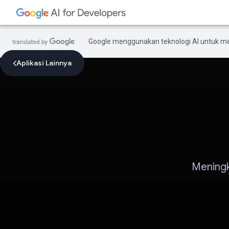
Google menggunakan teknologi AI untuk m
Aplikasi Lainnya
Meningk