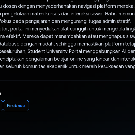
 dosen dengan menyederhanakan navigasi platform mereka,
engelolaan materi kursus dan interaksi siswa. Hal ini memu
 fokus pada pengajaran dan mengurangi tugas administratif.
ator, portal ini menyediakan alat canggih untuk mengelola lin
ra efektif. Mereka dapat menambahkan atau menghapus sis
 database dengan mudah, sehingga memastikan platform teta
keseluruhan, Student University Portal menggabungkan AI de
 menciptakan pengalaman belajar online yang lancar dan interak
 seluruh komunitas akademik untuk meraih kesuksesan yang 
n
Firebase