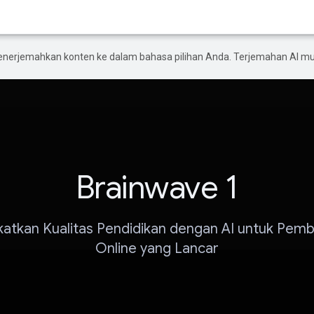
enerjemahkan konten ke dalam bahasa pilihan Anda. Terjemahan AI 
Brainwave 1
atkan Kualitas Pendidikan dengan AI untuk Pemb
Online yang Lancar