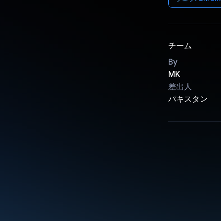
チーム
By
MK
差出人
パキスタン