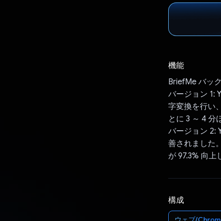
機能
BriefMe バ
バージョン 1: 
字変換を行い
とに 3 ～ 4
バージョン 2: 
善されました。
が 97.3% 向
構成
ウェブ/Chrom