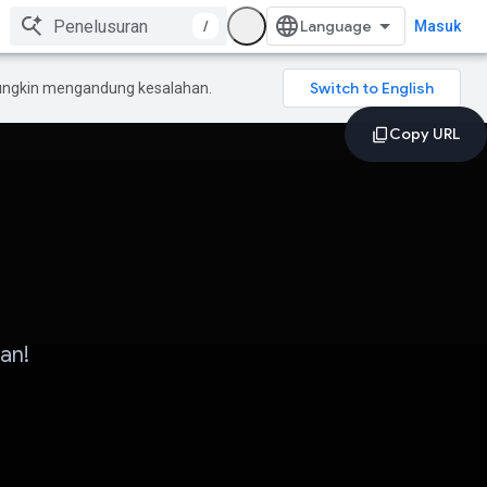
/
Masuk
mungkin mengandung kesalahan.
an!