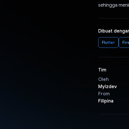
sehingga meni
Dibuat denga
Flutter
Fir
Tim
Oleh
Mylzdev
From
Filipina