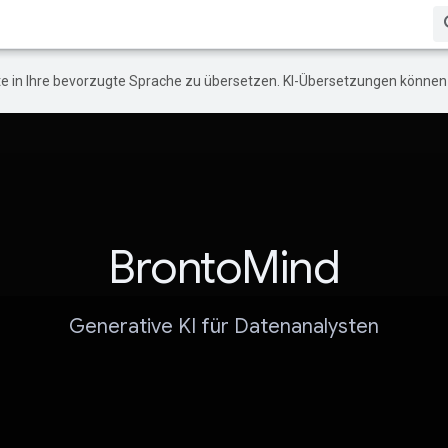
e in Ihre bevorzugte Sprache zu übersetzen. KI-Übersetzungen können 
BrontoMind
Generative KI für Datenanalysten