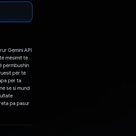
orur Gemini API
ë mësimit të
që përmbushin
uesit për të
apa për ta
one se si mund
zultate
treta pa pasur