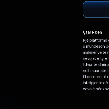
Çfarë bën
Një platformë 
u mundëson pë
makinerive të 
nevojat e tyre
lidhur të dhën
ndihmuar atë t
t'i përdorë të 
inteligjente q
nevojë për zhvil