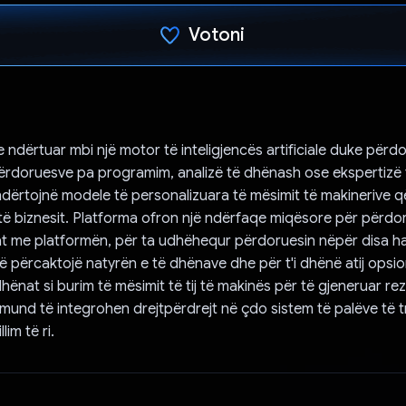
Votoni
Votuar!
e ndërtuar mbi një motor të inteligjencës artificiale duke përd
rdoruesve pa programim, analizë të dhënash ose ekspertizë t
ndërtojnë modele të personalizuara të mësimit të makinerive 
 të biznesit. Platforma ofron një ndërfaqe miqësore për përdor
at me platformën, për ta udhëhequr përdoruesin nëpër disa h
ë përcaktojë natyrën e të dhënave dhe për t'i dhënë atij opsi
dhënat si burim të mësimit të tij të makinës për të gjeneruar re
ë mund të integrohen drejtpërdrejt në çdo sistem të palëve të 
lim të ri.