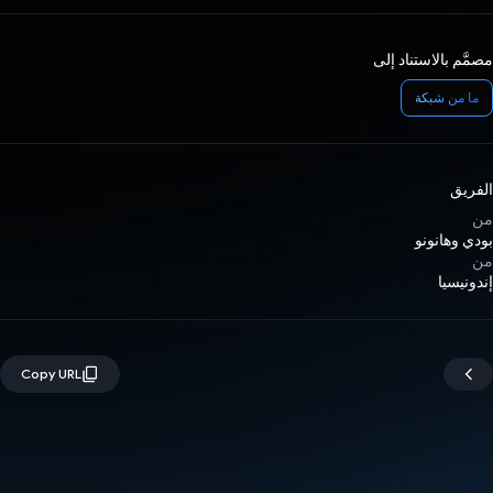
مصمَّم بالاستناد إلى
ما من شبكة
الفريق
من
بودي وهانونو
من
إندونيسيا