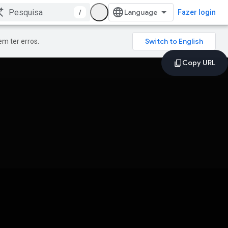
/
Fazer login
m ter erros.