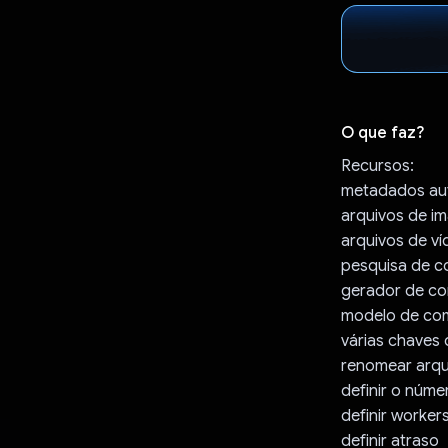
O que faz?
Recursos:
metadados auto
arquivos de i
arquivos de v
pesquisa de 
gerador de c
modelo de c
várias chaves 
renomear arqu
definir o núm
definir worker
definir atraso