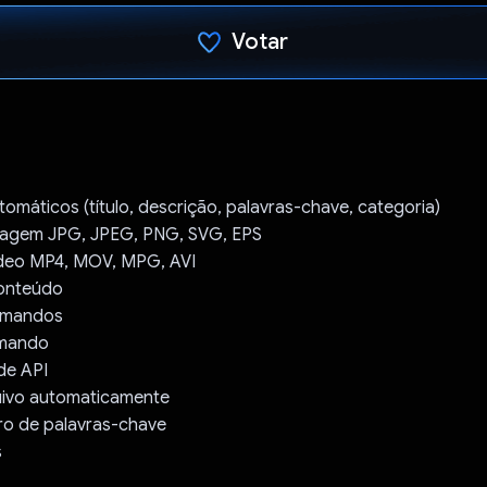
Votar
Voto dado.
máticos (título, descrição, palavras-chave, categoria)
magem JPG, JPEG, PNG, SVG, EPS
ídeo MP4, MOV, MPG, AVI
conteúdo
omandos
omando
de API
ivo automaticamente
ero de palavras-chave
s