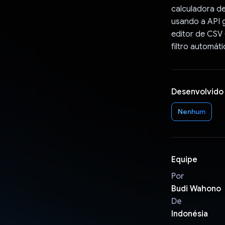
calculadora d
usando a API g
editor de CSV
filtro automát
Desenvolvido
Nenhum
Equipe
Por
Budi Wahono
De
Indonésia