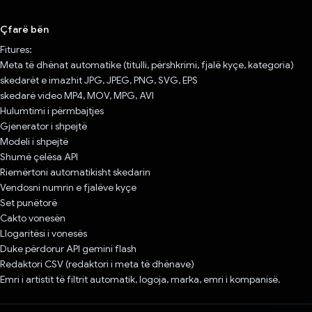
Votuar!
Çfarë bën
Fitures:
Meta të dhënat automatike (titulli, përshkrimi, fjalë kyçe, kategoria)
skedarët e imazhit JPG, JPEG, PNG, SVG, EPS
skedarë video MP4, MOV, MPG, AVI
Hulumtimi i përmbajtjes
Gjenerator i shpejtë
Modeli i shpejtë
Shumë çelësa API
Riemërtoni automatikisht skedarin
Vendosni numrin e fjalëve kyçe
Set punëtorë
Cakto vonesën
Llogaritësi i vonesës
Duke përdorur API gemini flash
Redaktori CSV (redaktori i meta të dhënave)
Emri i artistit të filtrit automatik, logoja, marka, emri i kompanisë.