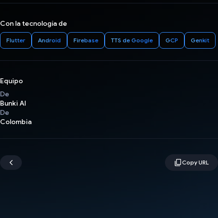
Con la tecnología de
Flutter
Android
Firebase
TTS de Google
GCP
Genkit
Equipo
De
Bunki AI
De
Colombia