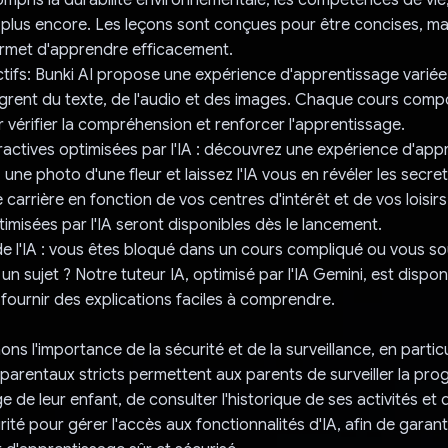
plus encore. Les leçons sont conçues pour être concises, mai
ermet d'apprendre efficacement.
ctifs: Bunki AI propose une expérience d'apprentissage varié
ègrent du texte, de l'audio et des images. Chaque cours comp
 vérifier la compréhension et renforcer l'apprentissage.
teractives optimisées par l'IA : découvrez une expérience d'ap
 une photo d'une fleur et laissez l'IA vous en révéler les secre
carrière en fonction de vos centres d'intérêt et de vos loisirs.
timisées par l'IA seront disponibles dès le lancement.
 de l'IA : vous êtes bloqué dans un cours compliqué ou vous s
 un sujet ? Notre tuteur IA, optimisé par l'IA Gemini, est dispon
 fournir des explications faciles à comprendre.
 l'importance de la sécurité et de la surveillance, en particul
parentaux stricts permettent aux parents de surveiller la pro
 de leur enfant, de consulter l'historique de ses activités et 
ité pour gérer l'accès aux fonctionnalités d'IA, afin de garant