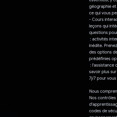
géographie et 
ce qui vous p
- Cours intera
leçons qui int
questions pour
: activités in
inédite. Prenez
des options de 
prédéfinies op
: l'assistance
savoir plus sur
7j/7 pour vous
Nous comprenons
Nos contrôles 
d'apprentissage
codes de sécur