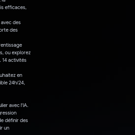
s efficaces,
e avec des
orte des
prentissage
ts, ou explorez
 14 activités
ouhaitez en
ible 24h/24,
ier avec l'IA.
gression
de définir des
ir un