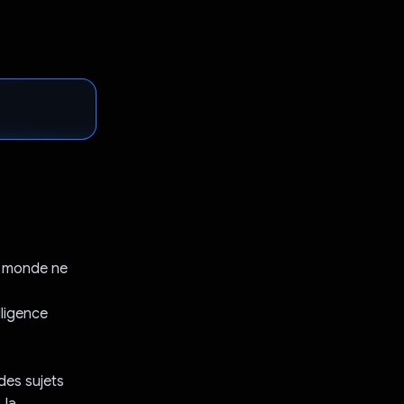
e monde ne
lligence
des sujets
 la