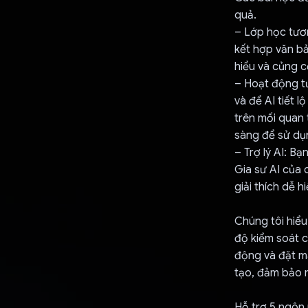
quả.
– Lớp học tươn
kết hợp văn bả
hiểu và củng c
– Hoạt động t
và để AI tiết 
trên mối quan 
sàng để sử dụn
– Trợ lý AI: B
Gia sư AI của 
giải thích dễ hi
Chúng tôi hiểu
độ kiểm soát c
động và đặt mã
tạo, đảm bảo 
Hỗ trợ 5 ngôn 