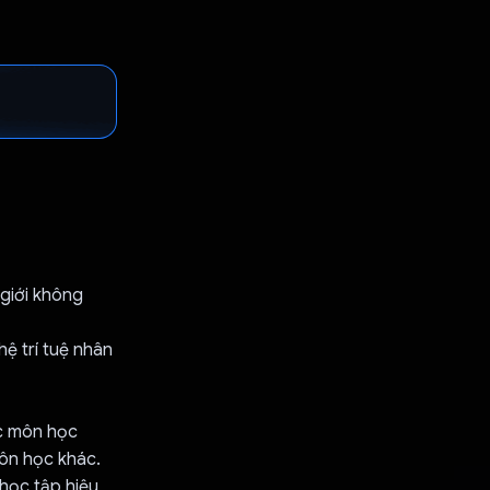
giới không
ệ trí tuệ nhân
ác môn học
môn học khác.
học tập hiệu