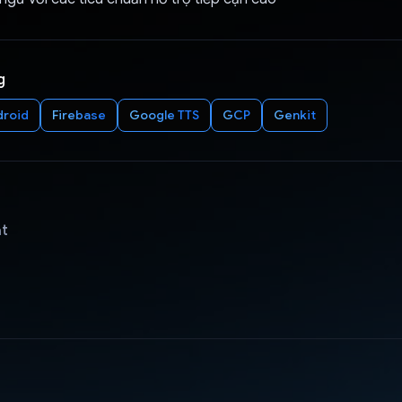
g
droid
Firebase
Google TTS
GCP
Genkit
ật