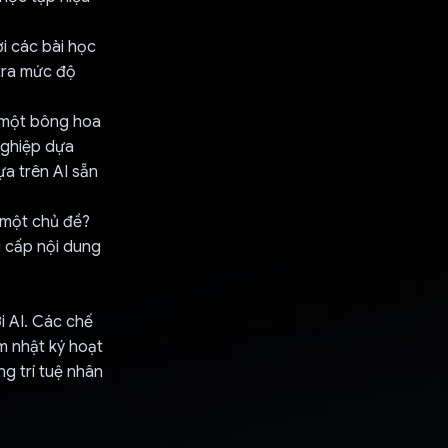
i các bài học
 tra mức độ
h một bông hoa
nghiệp dựa
ựa trên AI sẵn
 một chủ đề?
g cấp nội dung
i AI. Các chế
m nhật ký hoạt
g trí tuệ nhân