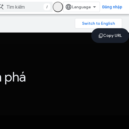
/
Đăng nhập
m phá