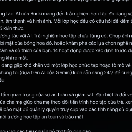
g tác: AI của Bunki mang đến trải nghiệm học tập đa dạng vớ
n, âm thanh và hình ảnh. Mỗi lớp học đều có câu hỏi để kiểm
ố kiến thức.
ương tác với AI: Trải nghiệm học tập chưa từng có. Chụp ản
lộ bí mật của bông hoa đó, hoặc khám phá các lựa chọn nghề 
tâm và sở thích của bạn. 14 hoạt động được xác định trước d
g khi ra mắt.
ạn đang gặp khó khăn với một lớp học phức tạp hoặc tò mò về
chúng tôi (dựa trên AI của Gemini) luôn sẵn sàng 24/7 để cun
ểu.
 tầm quan trọng của sự an toàn và giám sát, đặc biệt là đối vớ
ủa cha mẹ giúp cha mẹ theo dõi tiến trình học tập của trẻ, xe
 bảo mật để quản lý quyền truy cập vào các tính năng sử dụn
môi trường học tập an toàn và bảo mật.
ngữ với các tiêu chuẩn hỗ trợ tiếp cận cao