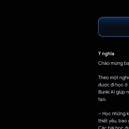
Ý nghĩa
Chào mừng bạn
Theo một nghi
được đi học ở
Bunki AI giúp 
tạo.
– Học những ki
thiết yếu, bao
Các bài học đ