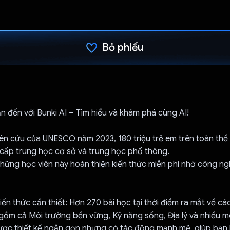
Bỏ phiếu
Đã bình chọn!
 đến với Bunki AI – Tìm hiểu và khám phá cùng AI!
ên cứu của UNESCO năm 2023, 180 triệu trẻ em trên toàn thế 
 cấp trung học cơ sở và trung học phổ thông.
những học viên này hoàn thiện kiến thức miễn phí nhờ công ngh
ến thức cần thiết: Hơn 270 bài học tại thời điểm ra mắt về c
 gồm cả Môi trường bền vững, Kỹ năng sống, Địa lý và nhiều 
ược thiết kế ngắn gọn nhưng có tác động mạnh mẽ, giúp bạn 