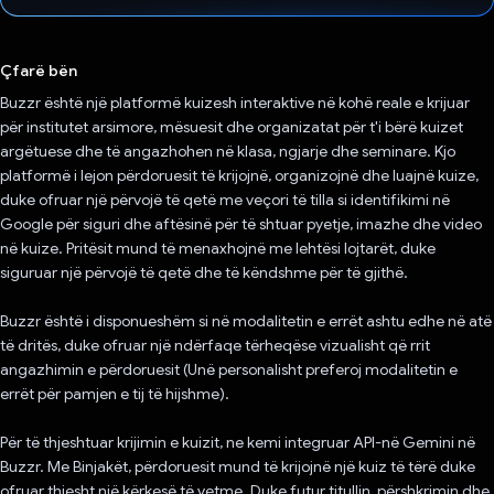
Votuar!
Çfarë bën
Buzzr është një platformë kuizesh interaktive në kohë reale e krijuar
për institutet arsimore, mësuesit dhe organizatat për t'i bërë kuizet
argëtuese dhe të angazhohen në klasa, ngjarje dhe seminare. Kjo
platformë i lejon përdoruesit të krijojnë, organizojnë dhe luajnë kuize,
duke ofruar një përvojë të qetë me veçori të tilla si identifikimi në
Google për siguri dhe aftësinë për të shtuar pyetje, imazhe dhe video
në kuize. Pritësit mund të menaxhojnë me lehtësi lojtarët, duke
siguruar një përvojë të qetë dhe të këndshme për të gjithë.
Buzzr është i disponueshëm si në modalitetin e errët ashtu edhe në atë
të dritës, duke ofruar një ndërfaqe tërheqëse vizualisht që rrit
angazhimin e përdoruesit (Unë personalisht preferoj modalitetin e
errët për pamjen e tij të hijshme).
Për të thjeshtuar krijimin e kuizit, ne kemi integruar API-në Gemini në
Buzzr. Me Binjakët, përdoruesit mund të krijojnë një kuiz të tërë duke
ofruar thjesht një kërkesë të vetme. Duke futur titullin, përshkrimin dhe