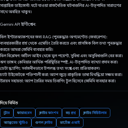
সাপ্তাহিক ডাইজেস্ট: ঘটে যাওয়া রাজনৈতিক ঘটনাগুলির AI-উত্পাদিত সারাংশের
সাথে অবহিত থাকুন।
Gemini API ইন্টিগ্রেশন:
বিল ইন্টারঅ্যাকশনের জন্য RAG (পুনরুদ্ধার-অগমেন্টেড জেনারেশন):
ব্যবহারকারীর প্রশ্ন থেকে এম্বেডিং তৈরি করতে এবং প্রাসঙ্গিক বিল তথ্য পুনরুদ্ধার
করতে আমরা জেমিনি ব্যবহার করি।
বিল বিশ্লেষণ: জটিল আইন থেকে মূল পয়েন্ট, সুবিধা এবং অসুবিধাগুলি বের করা।
ঋণ ভাঙ্গন: কেনিয়ার আর্থিক পরিস্থিতির স্পষ্ট, AI-উত্পাদিত ব্যাখ্যা প্রদান করা।
ডেটা স্ক্র্যাপিং: সর্বজনীনভাবে উপলব্ধ তথ্য সংগ্রহ এবং প্রক্রিয়াকরণ।
চ্যাট উইজেটকে শক্তিশালী করা: অ্যাপ জুড়ে প্রাকৃতিক ভাষা মিথস্ক্রিয়া সক্ষম করা।
উন্নয়ন সহায়তা: অ্যাপ তৈরির সময় ডিবাগিং টুল হিসেবে জেমিনি ব্যবহার করা।
দিয়ে নির্মিত
ফ্লাটার
ফায়ারবেস
ক্লাউড ফাংশন
বড় প্রশ্ন
ক্লাউড সিডিউলার
অ্যান্ড্রয়েড স্টুডিও
গুগল ক্লাউড
ভার্টেক্স এআই