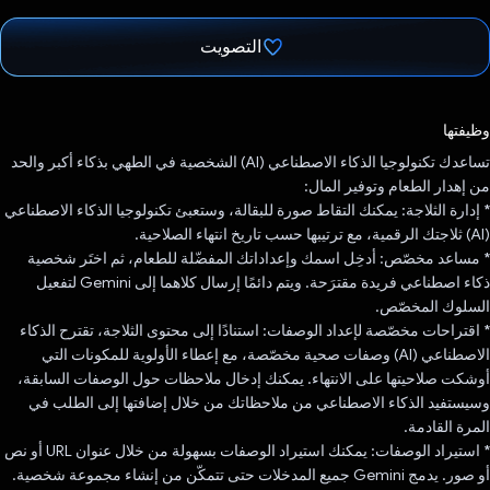
التصويت
تم التصويت.
وظيفتها
تساعدك تكنولوجيا الذكاء الاصطناعي (AI) الشخصية في الطهي بذكاء أكبر والحد
من إهدار الطعام وتوفير المال:
* إدارة الثلاجة: يمكنك التقاط صورة للبقالة، وستعبئ تكنولوجيا الذكاء الاصطناعي
(AI) ثلاجتك الرقمية، مع ترتيبها حسب تاريخ انتهاء الصلاحية.
* مساعد مخصّص: أدخِل اسمك وإعداداتك المفضّلة للطعام، ثم اختَر شخصية
ذكاء اصطناعي فريدة مقترَحة. ويتم دائمًا إرسال كلاهما إلى Gemini لتفعيل
السلوك المخصّص.
* اقتراحات مخصّصة لإعداد الوصفات: استنادًا إلى محتوى الثلاجة، تقترح الذكاء
الاصطناعي (AI) وصفات صحية مخصّصة، مع إعطاء الأولوية للمكونات التي
أوشكت صلاحيتها على الانتهاء. يمكنك إدخال ملاحظات حول الوصفات السابقة،
وسيستفيد الذكاء الاصطناعي من ملاحظاتك من خلال إضافتها إلى الطلب في
المرة القادمة.
* استيراد الوصفات: يمكنك استيراد الوصفات بسهولة من خلال عنوان URL أو نص
أو صور. يدمج Gemini جميع المدخلات حتى تتمكّن من إنشاء مجموعة شخصية.