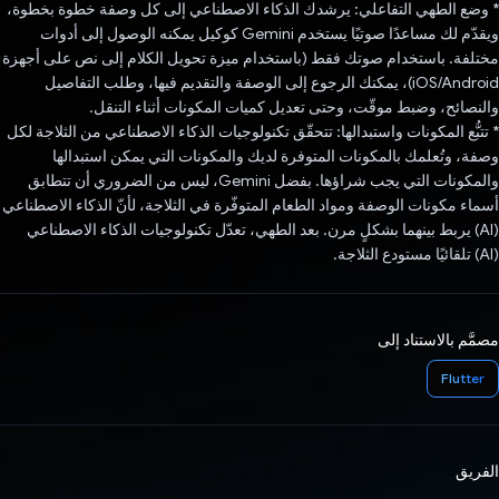
* وضع الطهي التفاعلي: يرشدك الذكاء الاصطناعي إلى كل وصفة خطوة بخطوة،
ويقدّم لك مساعدًا صوتيًا يستخدم Gemini كوكيل يمكنه الوصول إلى أدوات
مختلفة. باستخدام صوتك فقط (باستخدام ميزة تحويل الكلام إلى نص على أجهزة
iOS/Android)، يمكنك الرجوع إلى الوصفة والتقديم فيها، وطلب التفاصيل
والنصائح، وضبط موقّت، وحتى تعديل كميات المكونات أثناء التنقل.
* تتبُّع المكونات واستبدالها: تتحقّق تكنولوجيات الذكاء الاصطناعي من الثلاجة لكل
وصفة، وتُعلمك بالمكونات المتوفرة لديك والمكونات التي يمكن استبدالها
والمكونات التي يجب شراؤها. بفضل Gemini، ليس من الضروري أن تتطابق
أسماء مكونات الوصفة ومواد الطعام المتوفّرة في الثلاجة، لأنّ الذكاء الاصطناعي
(AI) يربط بينهما بشكلٍ مرن. بعد الطهي، تعدّل تكنولوجيات الذكاء الاصطناعي
(AI) تلقائيًا مستودع الثلاجة.
مصمَّم بالاستناد إلى
Flutter
الفريق