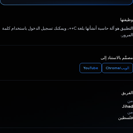
تم التصويت.
وظيفتها
التطبيق هو آلة حاسبة أنشأتها بلغة C++، ويمكنك تسجيل الدخول باستخدام كلمة
المرور.
مصمَّم بالاستناد إلى
الويب/Chrome
YouTube
الفريق
من
Jihad
من
فلسطين