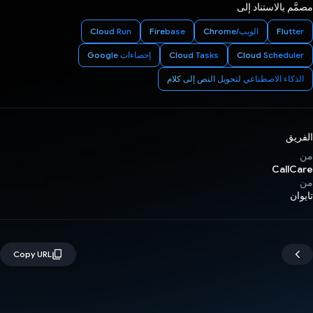
مصمَّم بالاستناد إلى
Flutter
الويب/Chrome
Firebase
Cloud Run
Cloud Scheduler
Cloud Tasks
إحصاءات Google
الذكاء الاصطناعي لتحويل النص إلى كلام
الفريق
من
CallCare
من
تايوان