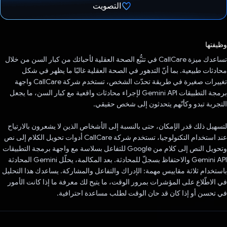
التصويت
تم التصويت.
وظيفتها
تساعدك ميزة CallCare في تتبُّع الصحة العقلية لأحبائك من كبار السن من خلال
محادثات طبيعية. بما أنّ التدهور في الصحة العقلية غالبًا ما يظهر في شكل
تغييرات صغيرة في طريقة تحدّث الشخص، تستخدم شركة CallCare واجهة
برمجة التطبيقات Gemini API لإجراء محادثات واقعية مع كبار السن، ما يجعل
التجربة تبدو وكأنّهم يتحدثون إلى شخص حقيقي.
لتسهيل ذلك قدر الإمكان، حتى بالنسبة إلى الأشخاص الذين لا يشعرون بالارتياح
عند استخدام التكنولوجيا، تستخدم شركة CallCare أدوات تحويل الكلام إلى نص
وتحويل النص إلى كلام من Google للتفاعل بسلاسة مع واجهة برمجة التطبيقات
Gemini API والاحتفاظ بسجلّ للمحادثة. بعد المكالمة، يحلّل Gemini المحادثة
باستخدام ثلاثة مقاييس مهمة: الإدراك والتفاعل والمشاركة. يساعدك هذا التحليل
في الاطّلاع على المؤشرات بمرور الوقت، ما يتيح لك معرفة ما إذا كانت الأمور
في تحسن أو إذا كان قد حان الوقت لطلب مساعدة احترافية.