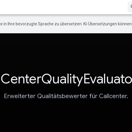
e in Ihre bevorzugte Sprache zu übersetzen. KI-Übersetzungen können 
lCenterQualityEvaluato
Erweiterter Qualitätsbewerter für Callcenter.