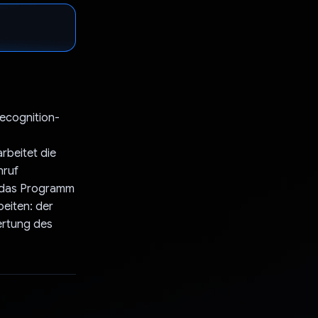
ecognition-
rbeitet die
nruf
et das Programm
beiten: der
ertung des